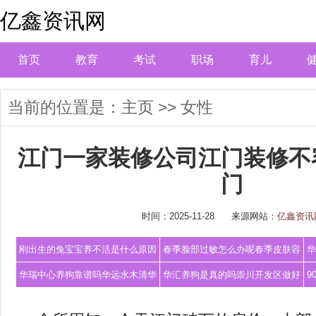
亿鑫资讯网
首页
教育
考试
职场
育儿
当前的位置是：
主页
>>
女性
江门一家装修公司江门装修不
门
时间：2025-11-28
来源网站：
亿鑫资讯
刚出生的兔宝宝养不活是什么原因
春季脸部过敏怎么办呢春季皮肤容
华
养兔知识刚
易过敏的过
华瑞中心养狗靠谱吗华远水木清华
华汇养狗是真的吗崇川开发区做好
9
比较满意建
新冠疫苗接