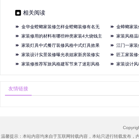
荣枝涉7条
相关阅读
金华金螳螂家装修怎样金螳螂装修有名无
金蟑螂家装
实镇
家装修用的材料有哪些种类家装4大烧钱主
记者
家装风格温
材
家装灯具中式餐厅装修风格中式灯具效果
室设
江门一家装
图究
家装设计实景装修曝光表姐家新房装修实
江门
匠工家装修
景图
家装修推荐军旅风格建军节来了迷彩风格
打造
家装设计风
装修
吊顶
友情链接
Copyri
温馨提示：本站内容均来自于互联网转载内容，本站只进行转载发布，