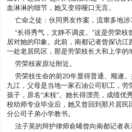
血淋淋的细节，她又变得哑口无言。
亡命之徒：伙同男友作案，流窜多地涉
“长得秀气，文静不调皮。”这是劳荣枝
居对她的印象。此前，南都记者曾探访江
一处老居民区，那是劳荣枝长大和上学的
劳荣枝家原址附近。
劳荣枝生命的前20年显得普通、顺遂
九江，父母是当地一家石油公司职工，劳
孩子，原名“末枝”。她长得漂亮，成绩优
校幼师专业毕业后，她又曾回到那片居民
分公司子弟小学教书。
法子英的辩护律师俞晞曾向南都记者表