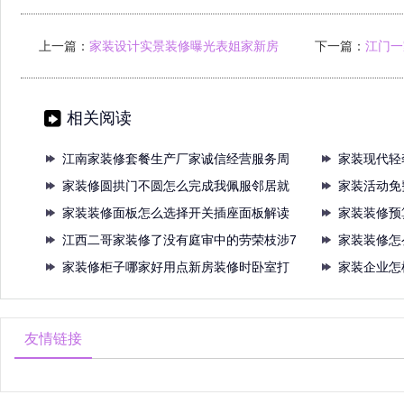
上一篇：
家装设计实景装修曝光表姐家新房
下一篇：
江门一
装修实景图
相关阅读
江南家装修套餐生产厂家诚信经营服务周
家装现代轻
到乐
家装修圆拱门不圆怎么完成我佩服邻居就
的六
家装活动免
靠装
家装装修面板怎么选择开关插座面板解读
妻神
家装装修预
别再
江西二哥家装修了没有庭审中的劳荣枝涉7
整
家装装修怎
条
家装修柜子哪家好用点新房装修时卧室打
单平
家装企业怎
算用
完这
友情链接