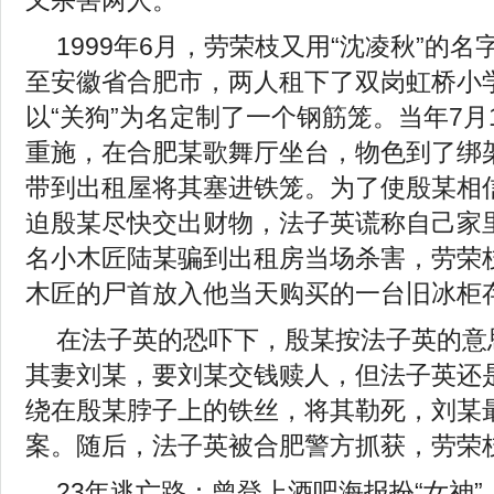
又杀害两人。
1999年6月，劳荣枝又用“沈凌秋”的
至安徽省合肥市，两人租下了双岗虹桥小
以“关狗”为名定制了一个钢筋笼。当年7月
重施，在合肥某歌舞厅坐台，物色到了绑
带到出租屋将其塞进铁笼。为了使殷某相
迫殷某尽快交出财物，法子英谎称自己家
名小木匠陆某骗到出租房当场杀害，劳荣
木匠的尸首放入他当天购买的一台旧冰柜
在法子英的恐吓下，殷某按法子英的意
其妻刘某，要刘某交钱赎人，但法子英还
绕在殷某脖子上的铁丝，将其勒死，刘某
案。随后，法子英被合肥警方抓获，劳荣
23年逃亡路：曾登上酒吧海报扮“女神