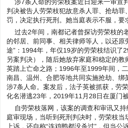
涉7条人命的劳荣枝案近日迎来一审宣
判决被告人劳荣枝犯故意杀人罪、抢劫罪
罚，决定执行死刑。她当庭表示不服，要
过去2年间，南都记者曾探访劳荣枝的
的邻居、前同事、相关律师等人，以还原
途”：1994年，年仅19岁的劳荣枝结识了
另案判决），随后她放弃家庭和稳定的教
英踏上亡命之路；1996年至1999年间
南昌、温州、合肥等地共同实施抢劫、绑
涉7条人命。案发后，法子英被抓获，劳荣
化名潜逃23年，2019年11月28日在厦
自劳荣枝落网，该案的调查和审讯又持
庭审现场，当听到死刑判决时，劳荣枝当
上诉，还自称“连鸡鸭都没杀过”，但当公