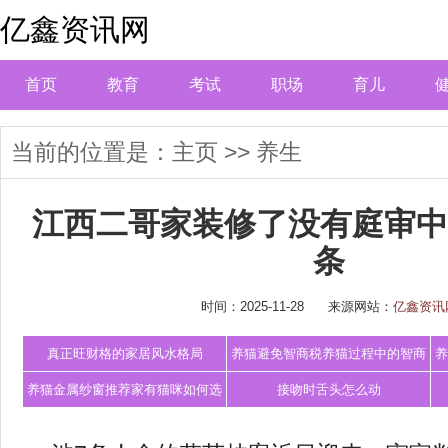
亿鑫资讯网
首页
教育
考试
职场
育儿
当前的位置是：
主页
>>
养生
江西二哥家装修了没有庭审中
条
时间：2025-11-28
来源网站：
亿鑫资讯
真正旺财格的家居风水格局
养猫避免智商税养猫过程中的智商
养
税你交了吗
养猫金属纱窗推荐家有猫咪如何选
接吻时舌头怎么动
择纱网