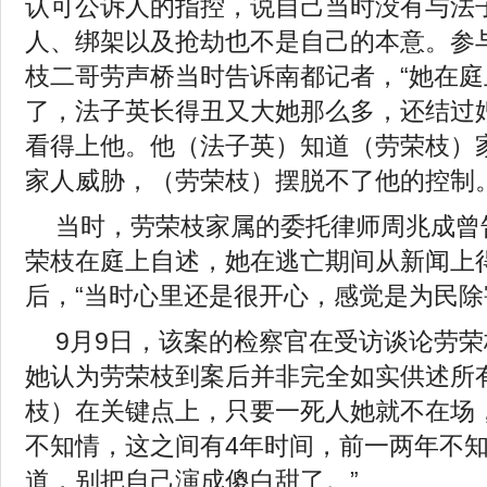
认可公诉人的指控，说自己当时没有与法
人、绑架以及抢劫也不是自己的本意。参
枝二哥劳声桥当时告诉南都记者，“她在
了，法子英长得丑又大她那么多，还结过
看得上他。他（法子英）知道（劳荣枝）
家人威胁，（劳荣枝）摆脱不了他的控制。
当时，劳荣枝家属的委托律师周兆成曾
荣枝在庭上自述，她在逃亡期间从新闻上
后，“当时心里还是很开心，感觉是为民除
9月9日，该案的检察官在受访谈论劳
她认为劳荣枝到案后并非完全如实供述所
枝）在关键点上，只要一死人她就不在场
不知情，这之间有4年时间，前一两年不知
道，别把自己演成傻白甜了。”