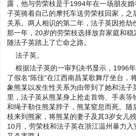
露，他与劳荣枝是于1994年在一场朋友
子英骑着自己的摩托车送劳荣枝回家，之
关系。两人相识的第二年，法子英因抢劫
那一年，20岁的劳荣枝选择放弃家庭和稳
随法子英踏上了亡命之路。
法子英。
根据法子英的一审判决书显示，1996
了假名“陈佳”在江西南昌某歌舞厅坐台，
象熊某以发生性关系为由带到了她和法子
里，法子英从熊某身上抢走首饰、手表等
和绳子勒住熊某脖子，熊某窒息而死。随
枝来到熊家，将熊某的妻子及其3岁女儿残忍
10月，劳荣枝和法子英在浙江温州暴力入