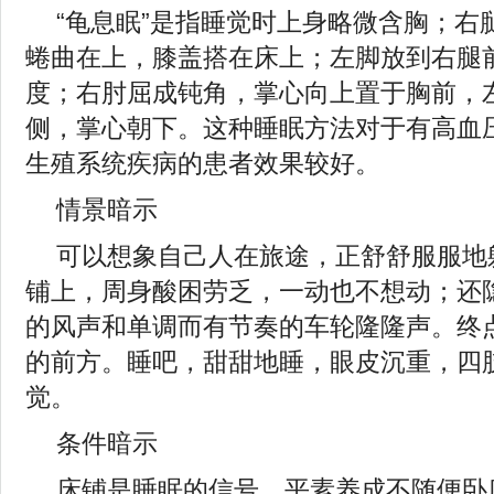
“龟息眠”是指睡觉时上身略微含胸；右
蜷曲在上，膝盖搭在床上；左脚放到右腿
度；右肘屈成钝角，掌心向上置于胸前，
侧，掌心朝下。这种睡眠方法对于有高血
生殖系统疾病的患者效果较好。
情景暗示
可以想象自己人在旅途，正舒舒服服地
铺上，周身酸困劳乏，一动也不想动；还
的风声和单调而有节奏的车轮隆隆声。终
的前方。睡吧，甜甜地睡，眼皮沉重，四
觉。
条件暗示
床铺是睡眠的信号，平素养成不随便卧