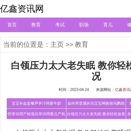
亿鑫资讯网
首页
教育
考试
职场
育儿
当前的位置是：
主页
>>
教育
白领压力太大老失眠 教你轻
况
时间：2023-04-24
来源网站：
亿鑫资讯
宝宝补血套餐芦笋汁阿胶牛奶
如何养普通的鸟宝宝网购雏鸟鹦鹉
怎么喂养仅
怀孕16周产检项目孕16周重点产检
白领压力太大老失眠 教你轻松改善
未
项目的
睡眠状况