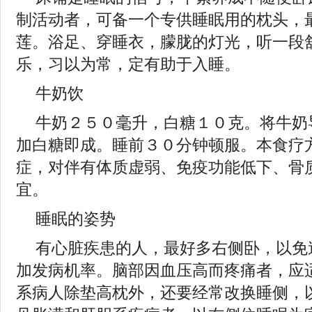
制活动者，可备一个专供睡眠用的枕头，
莲。浴足、穿睡衣，朦胧的灯光，听一段
乐，习以为常，定有助于入睡。
牛奶饮
牛奶２５０毫升，白糖１０克。将牛奶
加白糖即成。睡前３０分钟顿服。本食疗
症，对伴有体质虚弱、免疫功能低下、骨
宜。
睡眠的姿势
有心脏疾患的人，最好多右侧卧，以免
加发病机率。脑部因血压高而疼痛者，应
系病人除垫高枕外，还要经常改换睡侧，