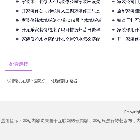
家装木工装修队不找装修公司家装应该先
家装公司门
找谁
开家装修公司挣钱月入三四万装修工只是
多少
金华家装翻
不体
家装修铺木地板怎么铺2019最全木地板铺
补漆
靖边干挂石
开元乐家装修结束了吗可惜扬州昔日繁华
合同
家装修用什
商场
家装修净水器搭配什么全屋净水怎么搭配
必请
开一家装修
有必
什么
友情链接
试管婴儿在哪个医院好
优质线路加速器
Copyri
温馨提示：本站内容均来自于互联网转载内容，本站只进行转载发布，