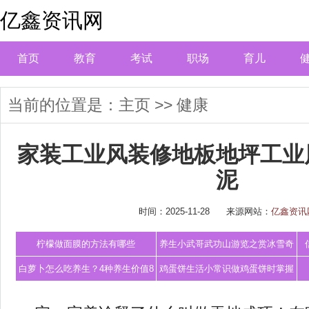
亿鑫资讯网
首页
教育
考试
职场
育儿
当前的位置是：
主页
>>
健康
家装工业风装修地板地坪工业
泥
时间：2025-11-28
来源网站：
亿鑫资讯
柠檬做面膜的方法有哪些
养生小武哥武功山游览之赏冰雪奇
观泡养生温
白萝卜怎么吃养生？4种养生价值8
鸡蛋饼生活小常识做鸡蛋饼时掌握
种医疗价值
这3招外酥