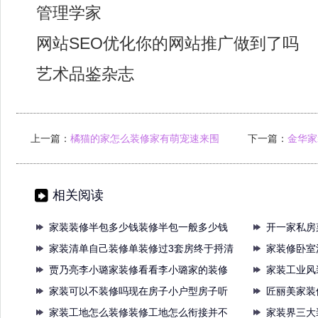
管理学家
网站SEO优化你的网站推广做到了吗
艺术品鉴杂志
上一篇：
橘猫的家怎么装修家有萌宠速来围
下一篇：
金华家
观如何装修
相关阅读
家装装修半包多少钱装修半包一般多少钱
开一家私房
装修
家装清单自己装修单装修过3套房终于捋清
修要
家装修卧室
全
贾乃亮李小璐家装修看看李小璐家的装修
选家
家装工业风
看看
家装可以不装修吗现在房子小户型房子听
水泥
匠丽美家装
我一
家装工地怎么装修装修工地怎么衔接并不
调让
家装界三大