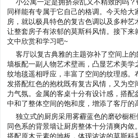
小公寓一定是拥挤杂乱又不精致的吗？
同样能有专属于它自己的格调。今天给大
房，就以极具特色的复古色调以及多种艺
让整套房子有浓郁的莫斯科风情。接下来
文中欣赏和学习吧~
客厅以复古典雅的主题弥补了空间上的
墙板配一副人物艺术壁画，凸显艺术美学
纹地毯遥相呼应，丰富了空间的纹理感。
发搭配红色的抱枕既有复古风情，又为空
力气氛。金属的客桌十分有设计感，搭配
中和了整体空间的饱和度，增添了客厅的
独立式的厨房采用雾霾蓝色的磨砂橱柜
同色系的背景墙让厨房整体十分清爽内敛
搭配原木元素的地板，体现浓浓的莫斯科