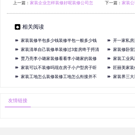
上一篇：
家装企业怎样装修好呢装修公司怎
下一篇：
家装公
么选看完这
相关阅读
家装装修半包多少钱装修半包一般多少钱
开一家私房
装修
家装清单自己装修单装修过3套房终于捋清
修要
家装修卧室
全
贾乃亮李小璐家装修看看李小璐家的装修
选家
家装工业风
看看
家装可以不装修吗现在房子小户型房子听
水泥
匠丽美家装
我一
家装工地怎么装修装修工地怎么衔接并不
调让
家装界三大
是每
造家
友情链接