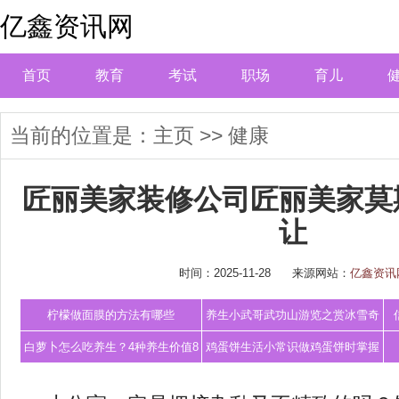
亿鑫资讯网
首页
教育
考试
职场
育儿
当前的位置是：
主页
>>
健康
匠丽美家装修公司匠丽美家莫
让
时间：2025-11-28
来源网站：
亿鑫资讯
柠檬做面膜的方法有哪些
养生小武哥武功山游览之赏冰雪奇
观泡养生温
白萝卜怎么吃养生？4种养生价值8
鸡蛋饼生活小常识做鸡蛋饼时掌握
种医疗价值
这3招外酥