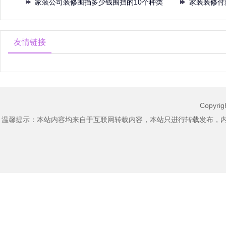
了花
家装公司装修围挡多少钱围挡的10个种类
简风
家装装修付
制
至
友情链接
Copyri
温馨提示：本站内容均来自于互联网转载内容，本站只进行转载发布，