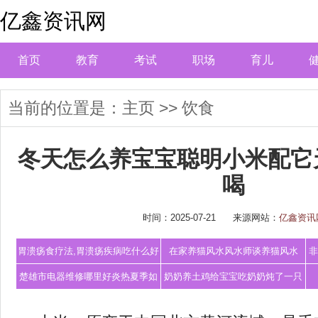
亿鑫资讯网
首页
教育
考试
职场
育儿
当前的位置是：
主页
>>
饮食
冬天怎么养宝宝聪明小米配它
喝
时间：2025-07-21
来源网站：
亿鑫资讯
胃溃疡食疗法,胃溃疡疾病吃什么好
在家养猫风水风水师谈养猫风水
非
楚雄市电器维修哪里好炎热夏季如
奶奶养土鸡给宝宝吃奶奶炖了一只
何防范电气
鸡给孙子吃