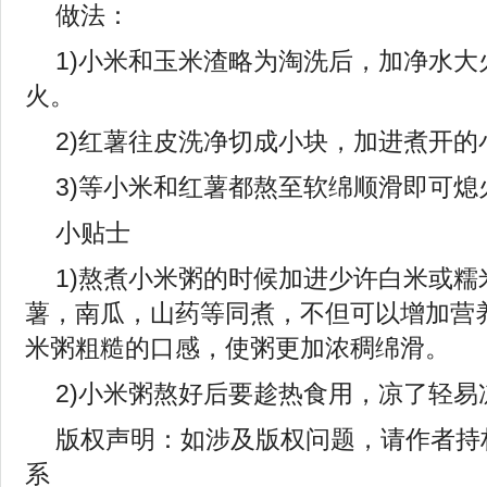
做法：
1)小米和玉米渣略为淘洗后，加净水大
火。
2)红薯往皮洗净切成小块，加进煮开的
3)等小米和红薯都熬至软绵顺滑即可熄
小贴士
1)熬煮小米粥的时候加进少许白米或糯
薯，南瓜，山药等同煮，不但可以增加营
米粥粗糙的口感，使粥更加浓稠绵滑。
2)小米粥熬好后要趁热食用，凉了轻易
版权声明：如涉及版权问题，请作者持
系