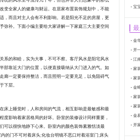
传统的风水至今流传几千年，但也并非人们想象中的那么
宝
改变全家人的健康与财运。在居家布置装饰规划中，不能
适，而且对主人会有不利影响。若是阳光不足的房屋，更
予弥补。下面小编主要给大家讲解一下家庭三大主要空间
最
金
开
关系的和睦，实为大事，不可不察。客厅风水是阳宅风水
江
半部靠近大门的位置，以便直接吸纳从大门进入的气。如
家
走廊一定要保持整洁，而且照明一定要充足，以免阻碍气
家
于下层。
金
家
家
在床上睡觉时，人和房间的气流，相互影响是最敏感和最
金
程度影响着家居格局的好坏。卧室的装修设计同样重要，
开
们可以很快地静下心来。卧室内的颜色装饰素雅恬淡最
室内的门不可对着床头;化妆台明镜不恶口对着浴室门;床头