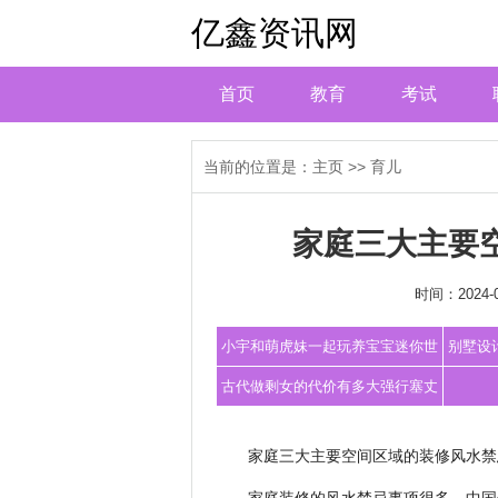
亿鑫资讯网
首页
教育
考试
当前的位置是：
主页
>>
育儿
家庭三大主要
时间：2024-0
小宇和萌虎妹一起玩养宝宝迷你世
别墅设
界绮梦五周
古代做剩女的代价有多大强行塞丈
夫不稀奇
家庭三大主要空间区域的装修风水禁