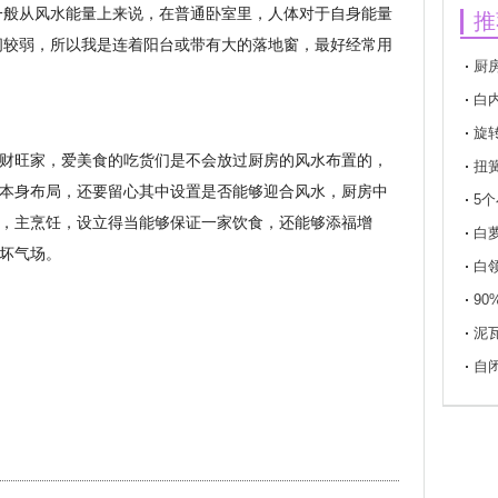
一般从风水能量上来说，在普通卧室里，人体对于自身能量
推
间较弱，所以我是连着阳台或带有大的落地窗，最好经常用
厨
白
旋
财旺家，爱美食的吃货们是不会放过厨房的风水布置的，
扭
本身布局，还要留心其中设置是否能够迎合风水，厨房中
5
，主烹饪，设立得当能够保证一家饮食，还能够添福增
白
坏气场。
白
9
泥
自