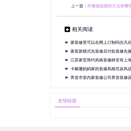
上一篇：
柠檬做面膜的方法有哪
相关阅读
家装修里可以在网上订制吗但凡
网上
家装新模式先装修后付款装修先
款是
江苏家堂简约风格装修静安有上
堂饮
卡戴珊妈妈家的装修风格侘寂风
院宇
界首市室内家装修公司界首装修
友情链接