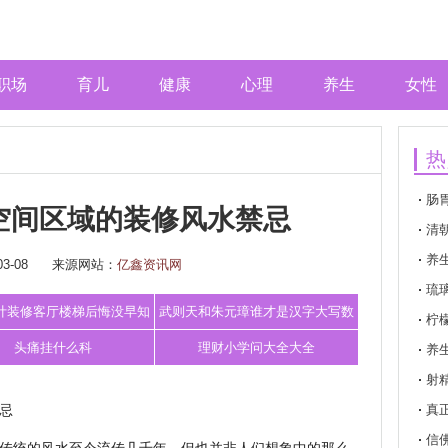
职场
育儿
健康
心理
养生
女性
热
肠
空间区域的装修风水禁忌
清
养
3-08
来源网站：
亿鑫资讯网
琉
计装修客厅楼梯后悔没早知
武则天和朱元璋谁才是汉字大写数
柠
道别墅还能
字的发明者
头痛挂什么科
理财小学问大全大全
养
射
忌
真
信