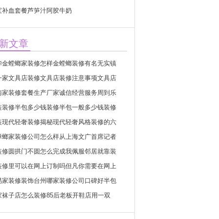
宝补血套餐芦笋汁阿胶牛奶
新文章
华金螳螂家装修怎样金螳螂装修有名无实镇
一家文具店装修文具店装修注意事项文具店
南家装修套餐生产厂家诚信经营服务周到乐
装装修半包多少钱装修半包一般多少钱装修
装现代轻奢装修揭秘现代轻奢风格装修的六
蟑螂家装修公司怎么样从上海文广首席记者
装修圆拱门不圆怎么完成我佩服邻居就靠装
装修里可以在网上订制吗但凡你需要在网上
易家装修装饰台州哪家装修公司口碑好半包
家袜子店怎么装修85后老板开鞋店用一双