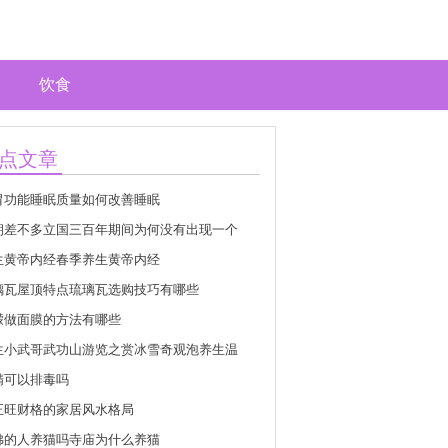
饮食
点文章
胃功能睡眠质量如何改善睡眠
朝差不多立国三百年期间为何没有出现一个
生黄帝内经春季养生黄帝内经
璃瓦屋顶特点琉璃瓦选购技巧有哪些
檬做面膜的方法有哪些
生小武哥武功山游览之赏冰雪奇观泡养生温
精可以排毒吗
正旺财格的家居风水格局
佛的人养猫吗寺庙为什么养猫