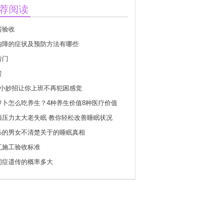
荐阅读
房验收
内障的症状及预防方法有哪些
转门
簧
个小妙招让你上班不再犯困感觉
萝卜怎么吃养生？4种养生价值8种医疗价值
领压力太大老失眠 教你轻松改善睡眠状况
0%的男女不清楚关于的睡眠真相
瓦施工验收标准
闭症遗传的概率多大