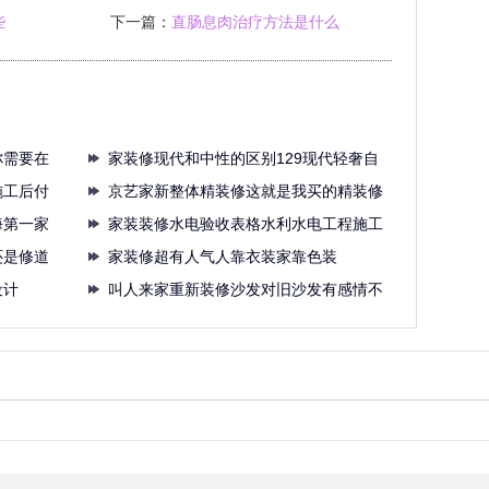
些
下一篇：
直肠息肉治疗方法是什么
你需要在
家装修现代和中性的区别129现代轻奢自
施工后付
然
京艺家新整体精装修这就是我买的精装修
海第一家
房早
家装装修水电验收表格水利水电工程施工
还是修道
质量
家装修超有人气人靠衣装家靠色装
设计
叫人来家重新装修沙发对旧沙发有感情不
舍得