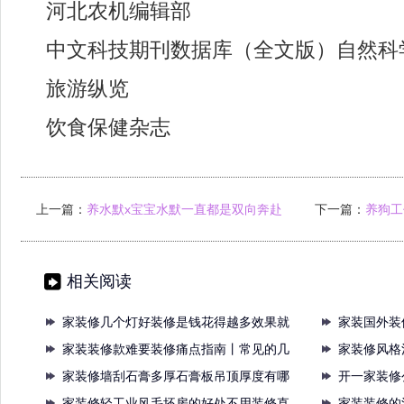
河北农机编辑部
中文科技期刊数据库（全文版）自然科
旅游纵览
饮食保健杂志
上一篇：
养水默x宝宝水默一直都是双向奔赴
下一篇：
养狗工
你累了那
相关阅读
家装修几个灯好装修是钱花得越多效果就
家装国外装
越好
家装装修款难要装修痛点指南丨常见的几
房
家装修风格
个装
家装修墙刮石膏多厚石膏板吊顶厚度有哪
装修
开一家装修
些最
家装修轻工业风毛坯房的好处不用装修直
设计
家装装修的