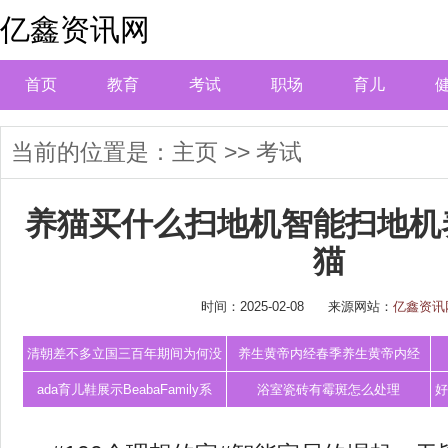
亿鑫资讯网
首页
教育
考试
职场
育儿
当前的位置是：
主页
>>
考试
养猫买什么扫地机智能扫地机
猫
时间：2025-02-08
来源网站：
亿鑫资讯
清朝差不多立国三百年期间为何没
养生黄帝内经春季养生黄帝内经
有出现一个
ada育儿鞋展示BeabaFamily系
浴室瓷砖有霉斑怎么处理
好